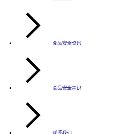
食品安全资讯
食品安全常识
联系我们