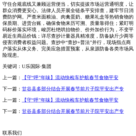
守住合规底线又兼顾运营便当，切实提拔市场运营通明度，让
群众消费更安心。法律人员开展全链条平安排查，建牢节日消
费防护网。严查米面粮油、肉禽蛋奶、糖果礼盒等热销食物的
保质期、进货台账，确保食物来历可溯、质量靠得住；紧盯明
码标价落实环境，峻厉杜绝哄抬物价、价外加价行为，不变平
易近生商品价钱；详尽查抄计量器具精准度，防备缺斤少两等
侵害消费者权益问题。查抄中“查抄+普法”并行，现场指点商
户落实从体义务、完美应急措置预案，从泉源防备各类市场风
险现患。
关键词：U乐国际·集团
上一篇：
【守“呼”年味】流动快检车护航春节食物平安
下一篇：
甘谷县多部分结合开展春节前片子院平安出产专
上一篇：
【守“呼”年味】流动快检车护航春节食物平安
下一篇：
甘谷县多部分结合开展春节前片子院平安出产专
联系我们