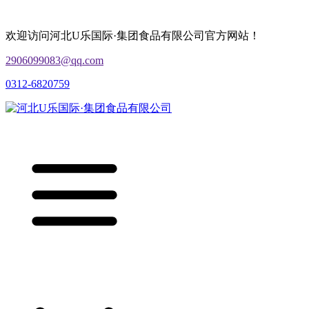
欢迎访问河北U乐国际·集团食品有限公司官方网站！
2906099083@qq.com
0312-6820759