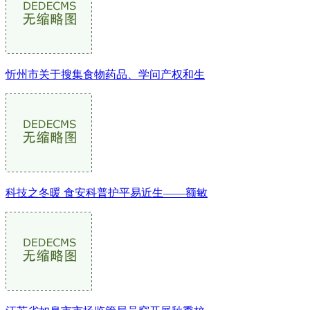
忻州市关于搜集食物药品、学问产权和生
科技之冬暖 食安科普护平易近生——额敏