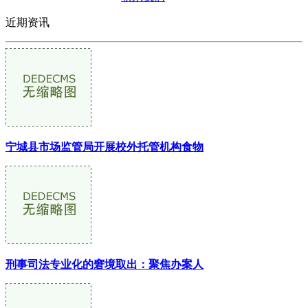
近期资讯
宁城县市场监管局开展校外托管机构食物
刑事司法专业化的窘境取出：聚焦办案人