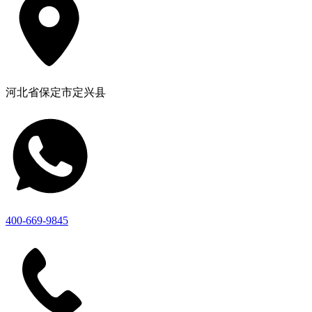
河北省保定市定兴县
400-669-9845