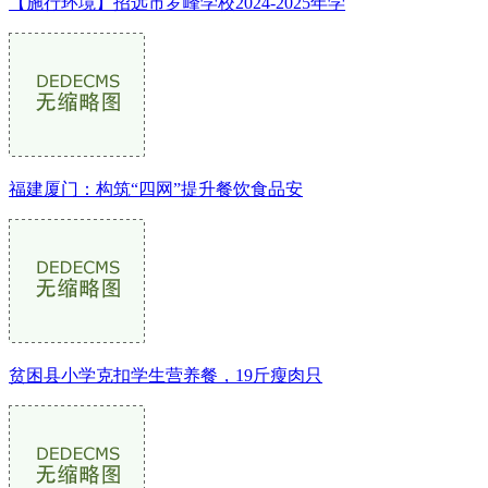
【施行环境】招远市罗峰学校2024-2025年学
福建厦门：构筑“四网”提升餐饮食品安
贫困县小学克扣学生营养餐，19斤瘦肉只