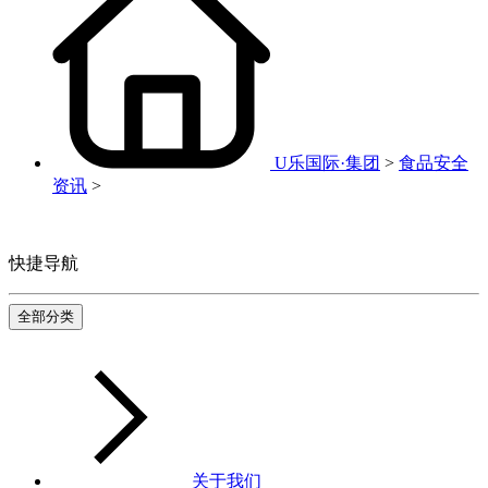
U乐国际·集团
>
食品安全
资讯
>
快捷导航
全部分类
关于我们