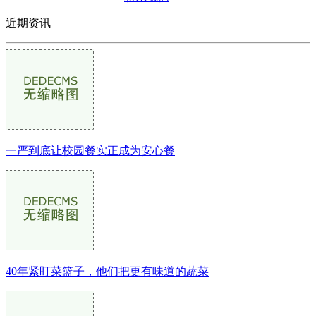
近期资讯
一严到底让校园餐实正成为安心餐
40年紧盯菜篮子，他们把更有味道的蔬菜