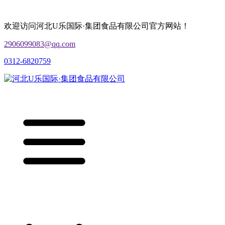
欢迎访问河北U乐国际·集团食品有限公司官方网站！
2906099083@qq.com
0312-6820759