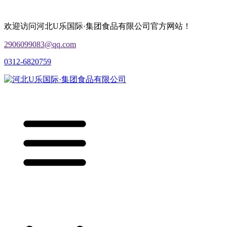
欢迎访问河北U乐国际·集团食品有限公司官方网站！
2906099083@qq.com
0312-6820759